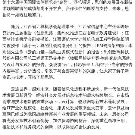
第十六届中国国际软件博览会“金奖”。游总强调，思创的发展及在新技
术领域取得的成绩都离不开客户、合作伙伴的厚爱与支持，未来，思
创将一如既往地努力。
随后，江西省计算机学会副理事长、江西省信息中心主任金峰研
究员作主题报告《创新思路，集约化推进江西省电子政务建设》；江
西省计算机学会副秘书长、江西师范大学计算机信息工程学院院长明
文教授作《基于云计算的社会网络分析》的报告；IBM资深架构师：李
明喆先生作《云的力量—驱动业务模式创新》的报告；思创数码科技
股份有限公司总工程师王迅先生作《物联网解决方案-智能化信息系统
的设计与实践》的报告。众说纷“云”，精彩纷呈！几位行业专家的报告
内容丰富，分析透彻，引发了与会嘉宾强烈的兴趣，让大家了解了新
资讯与技术，开拓了新思路。
云连世界，感知未来。随着信息化进程不断加快，新一代信息技
术发展日新月异，经济社会发展对信息技术的需求持续增长。在市场
需求与技术创新的双重驱动下，云计算、物联网等新技术蓬勃发展，
给IT产业的规模化、社会化、服务化发展带来重大变革，云计算及物
联网已经成为我国战略性新兴产业发展的重要领域。未来，思创公司
将充分发挥技术创新优势，加强资源协同整合，深化重点领域应用，
推进技术和服务模式的创新，以取得更好更快的发展。