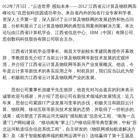
012年7月5日，“云连世界·感知未来——2012’江西省云计算及物联网高
峰论坛”在思创科技园成功举办。来自省内外的知名行业专家和学者、
资深人士齐聚一堂，深入探讨了云计算及物联网的发展趋势和热点问
题，分析和展示了云计算及物联网的典型应用案例和解决方案。本次
论坛由江西省计算机学会、江西省信息中心、IBM（中国）有限公司、
思创数码科技股份有限公司联合主办。
江西省计算机学会理事长、南昌大学副校长李建民教授作开幕致
辞，李教授首先介绍了当前云计算及物联网等新技术发展的宏观环
境，并介绍了江西省云计算及物联网等新兴产业发展概况。他说，今
年是云计算等新技术的务实应用之年，时机良好，我们应当以此为契
机，积极助力江西省云计算及物联网产业的发展。
思创公司董事长游建平先生致辞，他首先对与会嘉宾的到来表示
诚挚欢迎与感谢，并介绍了思创公司在新技术领域的发展情况：近几
年来，思创公司紧跟IT产业发展与变革的步伐，积极关注和跟踪云计
算、物联网、移动互联等新兴技术发展的态势，并取得了一些初步的
成果：成功塑造了苏南运河无锡段“感知航道”信息化工程、“南海一点
通”门户网站建设、“移动南海”掌上门户移动应用等典型案例，中标“苏
北运河航道综合信息系统工程”，自主研发的《物联网感知航道解决方
案》及《基于智能船载终端的航闸运调平台》连续赢得了第十五届及